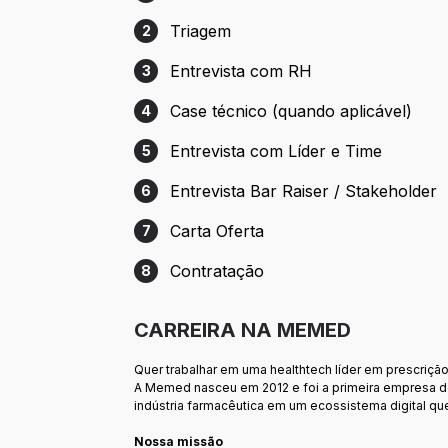
Etapa 1: Cadastro
Triagem
2
Etapa 2: Triagem
Entrevista com RH
3
Etapa 3: Entrevista com RH
Case técnico (quando aplicável)
4
Etapa 4: Case técnico (quando aplicável)
Entrevista com Líder e Time
5
Etapa 5: Entrevista com Líder e Time
Entrevista Bar Raiser / Stakeholder
6
Etapa 6: Entrevista Bar Raiser / Stakehol
Carta Oferta
7
Etapa 7: Carta Oferta
Contratação
8
Etapa 8: Contratação
CARREIRA NA MEMED
Quer trabalhar em uma healthtech líder em prescrição 
A Memed nasceu em 2012 e foi a primeira empresa do 
indústria farmacêutica em um ecossistema digital qu
Nossa missão