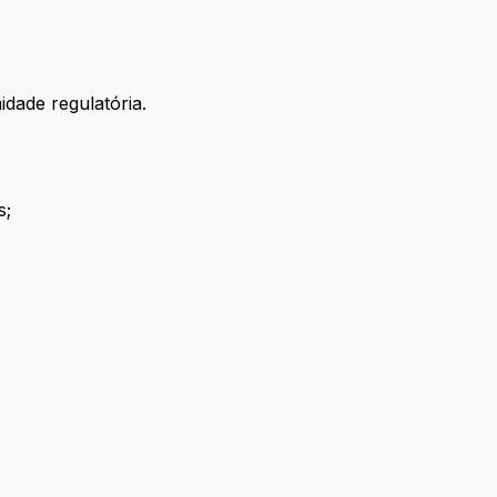
dade regulatória.
s;