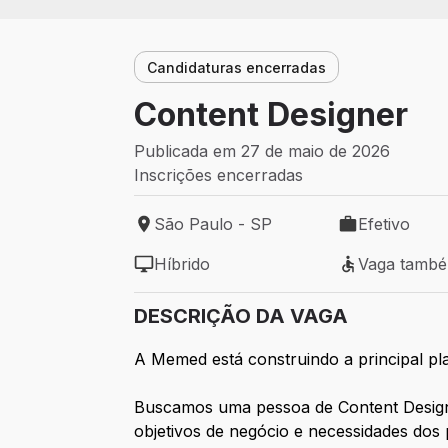
Candidaturas encerradas
Content Designer
Publicada em 27 de maio de 2026
Inscrições encerradas
São Paulo - SP
Efetivo
Local de trabalho: São Paulo - SP
Tipo de vaga: 
Híbrido
Vaga tamb
Modelo de trabalho: Híbrido
Vaga também 
DESCRIÇÃO DA VAGA
A Memed está construindo a principal pla
Buscamos uma pessoa de Content Design 
objetivos de negócio e necessidades dos 